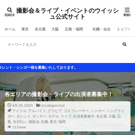
撮影会＆ライブ・イベントのウイッシ
ュ公式サイト
ホーム
東京
名古屋
大阪
広島・福岡
札幌・仙台
トップペー
大阪撮影会
東京撮影会
名古屋撮影会
アイドルライブ
セクシ水着 グラビ
様を募集いたしております。
各エリアの撮影会・ライブの出演者募集中！
4月 28, 2020
Uncategorized
アイドル
,
アルバイト
,
グラビア
,
コスプレーヤー
,
シンガー
,
ソングライ
ター
,
タレント
,
ダンサー
,
モデル
,
ライブ
,
出演者募集中
,
名古屋
,
大阪
,
広
島
,
当日払い
,
撮影会
,
札幌
,
東京
,
福岡
111view