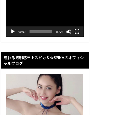
プ
レ
ー
ヤ
ー
00:00
02:24
溢れる透明感三上スピカ＆☆SPIKAのオフィシ
ャルブログ