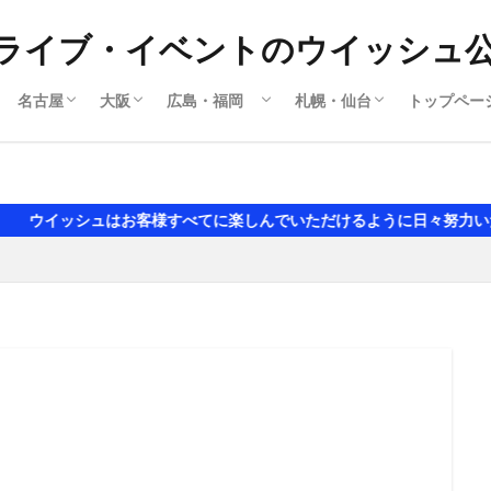
ライブ・イベントのウイッシュ
名古屋
大阪
広島・福岡
札幌・仙台
トップペー
撮影会
ライブ
名古屋ライブ
名古屋撮影会
大阪ライブ
大阪撮影会
岡山
広島ライブ
広島撮影会
福岡ライブ
福岡撮影会
札幌ライブ
札幌撮影会
撮影会
アイドルライブ
セクシ水着 グラビア風
お客様すべてに楽しんでいただけるように日々努力いたします。随時主