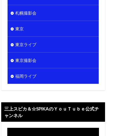
札幌撮影会
東京
東京ライブ
東京撮影会
福岡ライブ
三上スピカ＆☆SPIKAのＹｏｕＴｕｂｅ公式チ
ャンネル
動
画