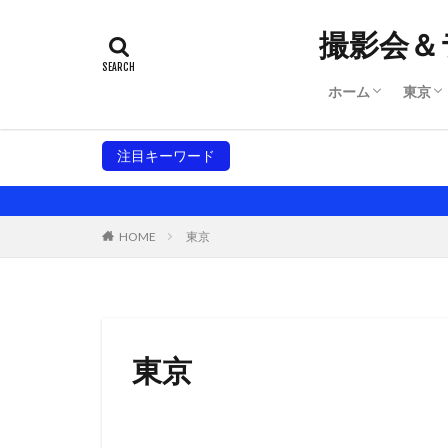
撮影会＆
ホーム
東京
サイトマップ
規約
システム
東京
東京
注目キーワード
大阪撮影会
東京撮影会
名古屋
ウイッシュは
HOME
東京
東京