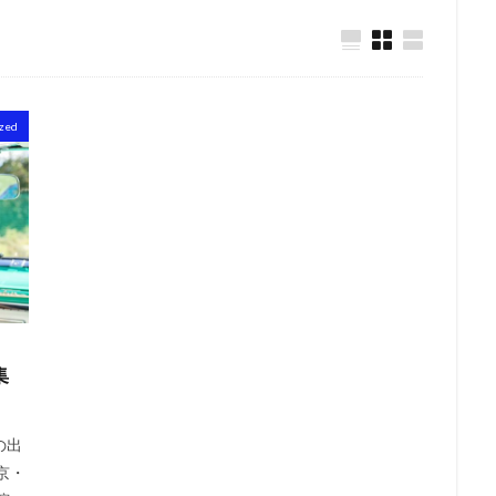
zed
集
の出
京・