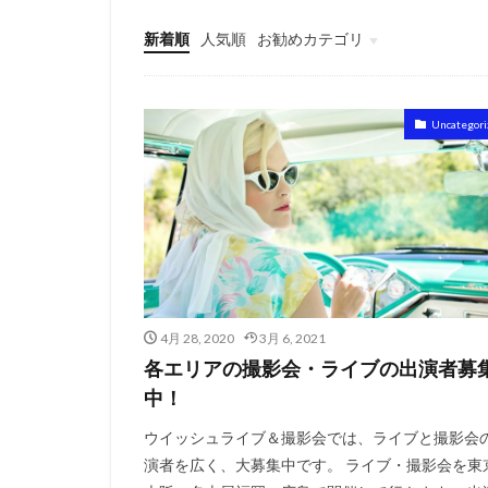
新着順
人気順
お勧めカテゴリ
東京
大阪
名古屋
広島・福岡
札幌・仙台
Uncategori
4月 28, 2020
3月 6, 2021
各エリアの撮影会・ライブの出演者募
中！
ウイッシュライブ＆撮影会では、ライブと撮影会
演者を広く、大募集中です。 ライブ・撮影会を東