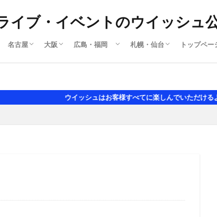
ライブ・イベントのウイッシュ
名古屋
大阪
広島・福岡
札幌・仙台
トップペー
撮影会
ライブ
名古屋ライブ
名古屋撮影会
大阪ライブ
大阪撮影会
岡山
広島ライブ
広島撮影会
福岡ライブ
福岡撮影会
札幌ライブ
札幌撮影会
撮影会
アイドルライブ
セクシ水着 グラビア風
ウイッシュはお客様すべてに楽しんでいただけるように日々努力い