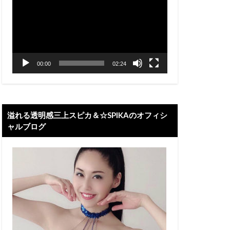
プ
レ
ー
ヤ
ー
00:00
02:24
溢れる透明感三上スピカ＆☆SPIKAのオフィシ
ャルブログ