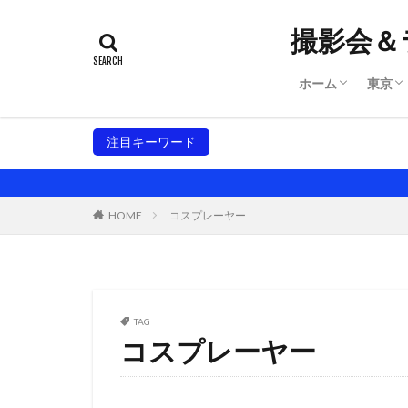
撮影会＆
ホーム
東京
サイトマップ
規約
システム
東京
東京
注目キーワード
大阪撮影会
東京撮影会
名古屋
HOME
コスプレーヤー
TAG
コスプレーヤー