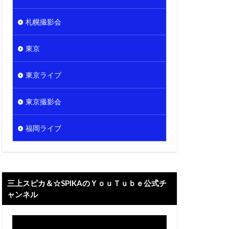
札幌撮影会
東京
東京ライブ
東京撮影会
福岡ライブ
三上スピカ＆☆SPIKAのＹｏｕＴｕｂｅ公式チ
ャンネル
動
画