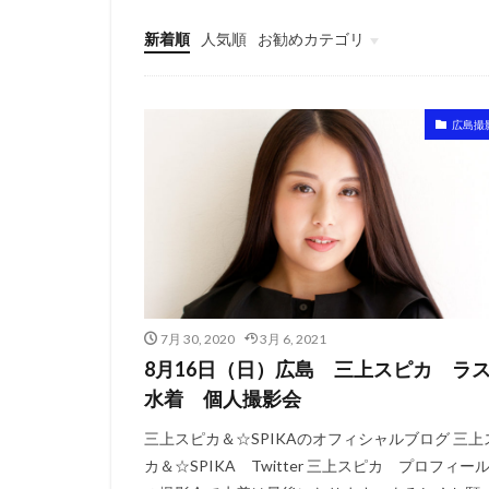
新着順
人気順
お勧めカテゴリ
東京
大阪
名古屋
広島・福岡
札幌・仙台
広島撮
7月 30, 2020
3月 6, 2021
8月16日（日）広島 三上スピカ ラ
水着 個人撮影会
三上スピカ＆☆SPIKAのオフィシャルブログ 三上
カ＆☆SPIKA Twitter 三上スピカ プロフィール