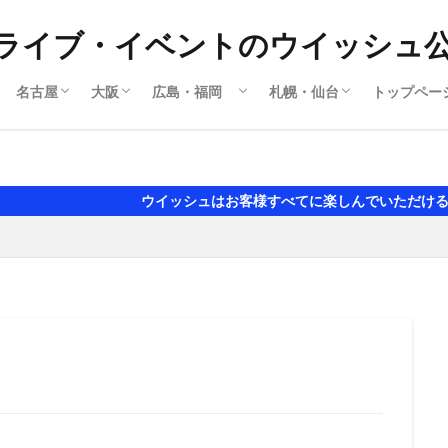
ライブ・イベントのウイッシュ
名古屋
大阪
広島・福岡
札幌・仙台
トップペー
撮影会
ライブ
名古屋ライブ
名古屋撮影会
大阪ライブ
大阪撮影会
岡山
広島ライブ
広島撮影会
福岡ライブ
福岡撮影会
札幌ライブ
札幌撮影会
撮影会
アイドルライブ
セクシ水着 グラビア風
ウイッシュはお客様すべてに楽しんでいただけるように日々努力