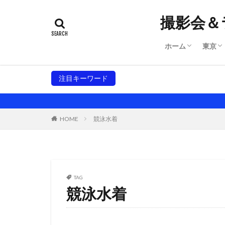
撮影会＆
ホーム
東京
サイトマップ
規約
システム
東京
東京
注目キーワード
大阪撮影会
東京撮影会
名古屋
HOME
競泳水着
TAG
競泳水着