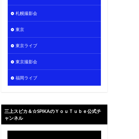
札幌撮影会
東京
東京ライブ
東京撮影会
福岡ライブ
三上スピカ＆☆SPIKAのＹｏｕＴｕｂｅ公式チ
ャンネル
動
画