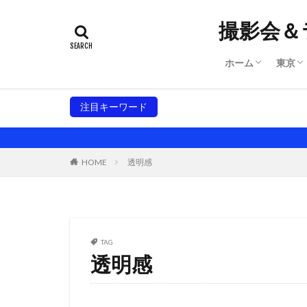
撮影会＆
ホーム
東京
サイトマップ
規約
システム
東京
東京
注目キーワード
大阪撮影会
東京撮影会
名古屋
ウ
HOME
透明感
TAG
透明感