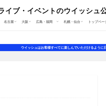
ライブ・イベントのウイッシュ
名古屋
大阪
広島・福岡
札幌・仙台
トップペー
撮影会
ライブ
名古屋ライブ
名古屋撮影会
大阪ライブ
大阪撮影会
岡山
広島ライブ
広島撮影会
福岡ライブ
福岡撮影会
札幌ライブ
札幌撮影会
撮影会
アイドルライブ
セクシ水着 グラビア風
イッシュはお客様すべてに楽しんでいただけるように日々努力いたしま