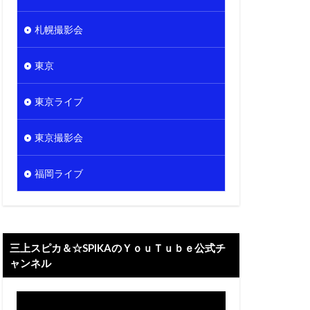
札幌撮影会
東京
東京ライブ
東京撮影会
福岡ライブ
三上スピカ＆☆SPIKAのＹｏｕＴｕｂｅ公式チ
ャンネル
動
画