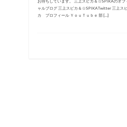
お待ちしています。 三上スピカ＆☆SPIKAのオフ
ャルブログ 三上スピカ＆☆SPIKATwitter 三上ス
カ プロフィール ＹｏｕＴｕｂｅ 部 […]