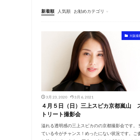
新着順
人気順
お勧めカテゴリ
東京
大阪
名古屋
広島・福岡
札幌・仙台
大阪撮
3月 23, 2020
3月 6, 2021
４月５日（日）三上スピカ京都嵐山 
トリート撮影会
溢れる透明感の三上スピカのの京都撮影会です。 
ている今がチャンス！めったにない状況です。ご