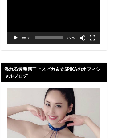
プ
レ
ー
ヤ
ー
00:00
02:24
溢れる透明感三上スピカ＆☆SPIKAのオフィシ
ャルブログ