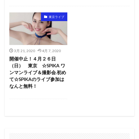
東京
大阪
名古屋
広島・福岡
札幌・仙台
東京ライブ
3月 21, 2020
4月 7, 2020
開催中止！４月２６日
（日） 東京 ☆SPIKA ワ
ンマンライブ＆撮影会.初め
て☆SPIKAのライブ参加は
なんと無料！