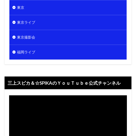
東京
東京ライブ
東京撮影会
福岡ライブ
三上スピカ＆☆SPIKAのＹｏｕＴｕｂｅ公式チャンネル
動
画
プ
レ
ー
ヤ
ー