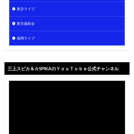
東京ライブ
東京撮影会
福岡ライブ
三上スピカ＆☆SPIKAのＹｏｕＴｕｂｅ公式チャンネル
動
画
プ
レ
ー
ヤ
ー