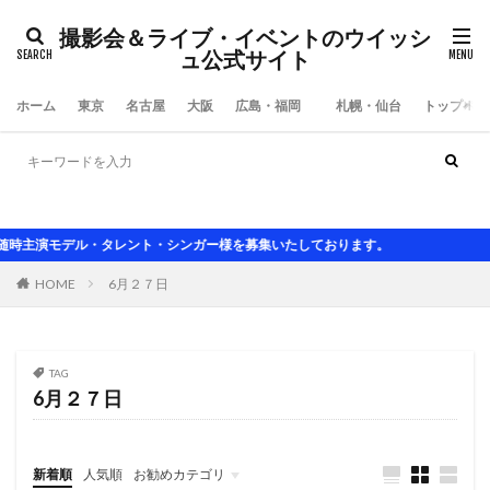
撮影会＆ライブ・イベントのウイッシ
ュ公式サイト
ホーム
東京
名古屋
大阪
広島・福岡
札幌・仙台
トップペー
大阪撮影会
東京撮影会
名古屋撮影会
アイドルライブ
セクシ水着 グラビ
モデル・タレント・シンガー様を募集いたしております。
HOME
6月２７日
TAG
6月２７日
新着順
人気順
お勧めカテゴリ