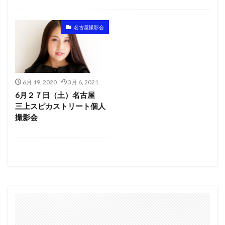
東京
大阪
名古屋
広島・福岡
札幌・仙台
名古屋撮影会
6月 19, 2020
3月 6, 2021
6月２７日（土）名古屋
三上スピカストリート個人
撮影会